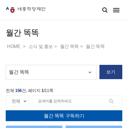
월간 똑똑
HOME
소식 및 홍보
월간 똑똑
월간 똑똑
보기
전체
156
건, 페이지
1
/
11
쪽
월간 똑똑 구독하기