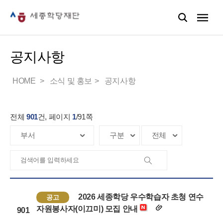
공지사항
HOME
소식 및 홍보
공지사항
전체
901
건, 페이지
1
/
91
쪽
2026 세종학당 우수학습자 초청 연수
공고
자원봉사자(이끄미) 모집 안내
901