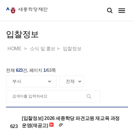
입찰정보
HOME
소식 및 홍보
입찰정보
전체
623
건, 페이지
1
/
63
쪽
[입찰정보] 2026 세종학당 파견교원 재교육 과정
운영(재공고)
623