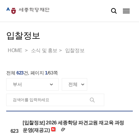
입찰정보
HOME
소식 및 홍보
입찰정보
전체
623
건, 페이지
1
/
63
쪽
[입찰정보] 2026 세종학당 파견교원 재교육 과정
운영(재공고)
623