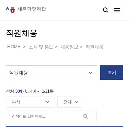
직원채용
HOME
소식 및 홍보
채용정보
직원채용
보기
전체
304
건, 페이지
1
/
31
쪽