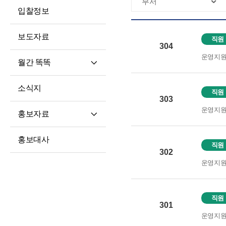
입찰정보
보도자료
직원
304
운영지
월간 똑똑
월간 똑똑
소식지
직원
기사 전문
303
운영지
홍보자료
재단 안내지
홍보대사
직원
홍보영상
302
운영지
학습자 사례집
직원
301
운영지