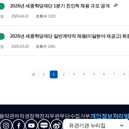
2026년 세종학당재단 1분기 친인척 채용 규모 공개
원팀
2026-04-01
조회수
2103
2026년 세종학당재단 일반계약직 채용(미달분야 재공고) 
원팀
2026-03-20
조회수
2041
1
2
3
4
5
6
7
8
개인정보처리
용약관
저작권정책
전자우편무단수집거부
유관기관 누리집