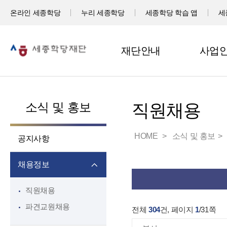
온라인 세종학당
누리 세종학당
세종학당 학습 앱
세
재단안내
사업
소식 및 홍보
직원채용
HOME
소식 및 홍보
공지사항
채용정보
직원채용
파견교원채용
전체
304
건, 페이지
1
/
31
쪽