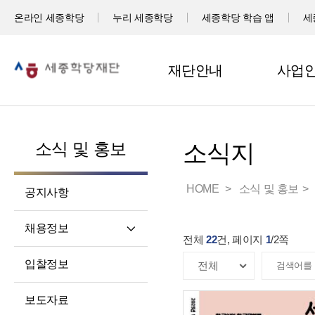
온라인 세종학당
누리 세종학당
세종학당 학습 앱
세
재단안내
사업
소식 및 홍보
소식지
HOME
소식 및 홍보
공지사항
채용정보
전체
22
건, 페이지
1
/
2
쪽
직원채용
입찰정보
파견교원채용
보도자료