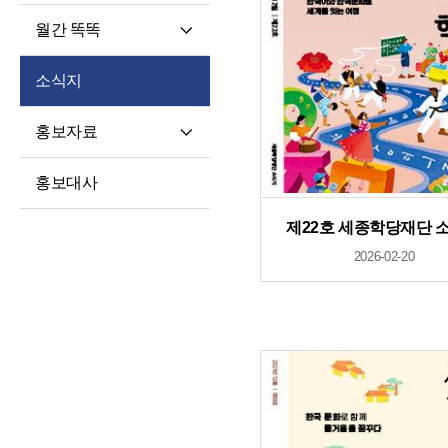
월간 똑똑
월간 똑똑
소식지
기사 전문
홍보자료
재단 안내지
홍보대사
홍보영상
제22호 세종학당재단 
학습자 사례집
2026-02-20