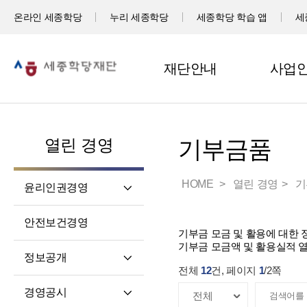
온라인 세종학당
누리 세종학당
세종학당 학습 앱
세
재단안내
사업
열린 경영
기부금품
HOME
열린 경영
기
윤리인권경영
윤리헌장
안전보건경영
기부금 모금 및 활용에 대한
임직원 행동강령
기부금 모금액 및 활용실적 
고객서비스 헌장
정보공개
전체
12
건, 페이지
1
/
2
쪽
윤리 자가 진단
정보공개제도소개
경영공시
재단 청렴 실천 결의문
정보공개 청구권자 및