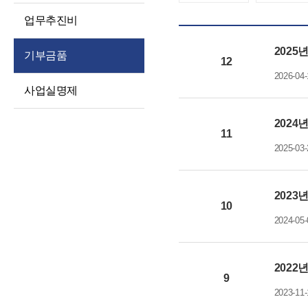
경영공시
대상정보
인권경영
업무추진비
예산 및 운영계획
정보공개청구 및
윤리인권경영 활동
처리절차
2025
징계처분 결과
기부금품
청렴포털부패신고
12
정보공개방법
소송 및 소송대리인
2026-04-
익명부패신고
사업실명제
현황
불복구제절차
(레드휘슬)
고문변호사 및
정보공개수수료
청렴포털공익신고
2024
법률자문
11
비공개세부기준
갑질피해신고
2025-03-
기타 공시 사항
공공데이터 개방
통합공시(ALIO)
2023
10
2024-05-
2022
9
2023-11-