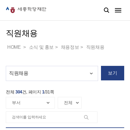
직원채용
HOME
소식 및 홍보
채용정보
직원채용
보기
전체
304
건, 페이지
1
/
31
쪽