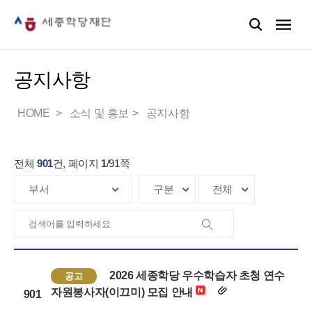
공지사항
HOME
소식 및 홍보
공지사항
전체
901
건, 페이지
1
/
91
쪽
2026 세종학당 우수학습자 초청 연수
공고
자원봉사자(이끄미) 모집 안내
901