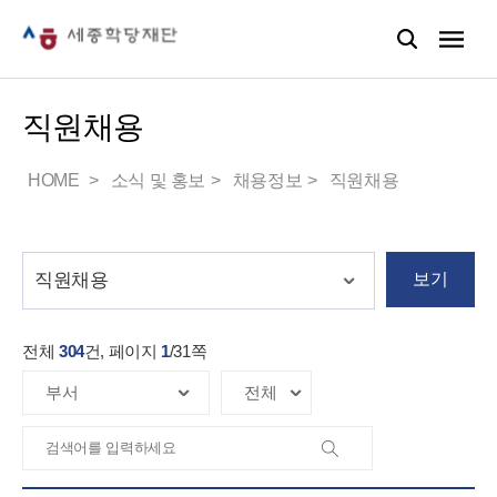
직원채용
HOME
소식 및 홍보
채용정보
직원채용
보기
전체
304
건, 페이지
1
/
31
쪽