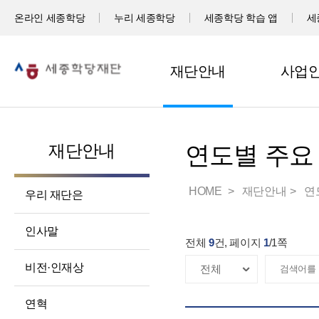
온라인 세종학당
누리 세종학당
세종학당 학습 앱
세
재단안내
사업
재단안내
연도별 주요
HOME
재단안내
연
우리 재단은
인사말
전체
9
건, 페이지
1
/
1
쪽
비전·인재상
연혁