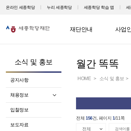
온라인 세종학당
누리 세종학당
세종학당 학습 앱
세
재단안내
사업
소식 및 홍보
월간 똑똑
HOME
소식 및 홍보
공지사항
채용정보
직원채용
입찰정보
파견교원채용
전체
156
건, 페이지
1
/
11
쪽
보도자료