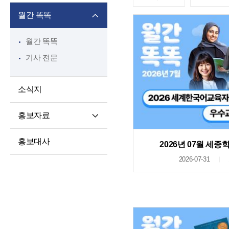
월간 똑똑
월간 똑똑
기사 전문
소식지
홍보자료
재단 안내지
홍보대사
2026년 07월 세
홍보영상
2026-07-31
학습자 사례집