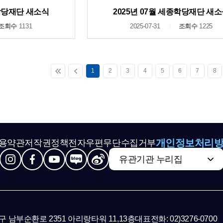
종학당재단 새소식
2025년 07월 세종학당재단 새
조회수
1131
2025-07-31
조회수
1225
1
2
3
4
5
6
7
8
개인정보처리
용약관
저작권정책
전자우편무단수집거부
유관기관 누리집
초구 남부순환로 2351 아리랑타워 11,13층
대표전화: 02)3276-0700