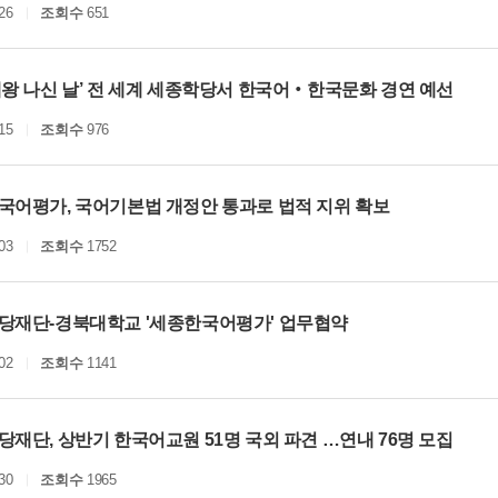
26
조회수
651
대왕 나신 날’ 전 세계 세종학당서 한국어‧한국문화 경연 예선
15
조회수
976
국어평가, 국어기본법 개정안 통과로 법적 지위 확보
03
조회수
1752
당재단-경북대학교 '세종한국어평가' 업무협약
02
조회수
1141
재단, 상반기 한국어교원 51명 국외 파견 …연내 76명 모집
30
조회수
1965