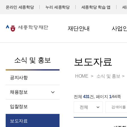
온라인 세종학당
누리 세종학당
세종학당 학습 앱
세
재단안내
사업
소식 및 홍보
보도자료
HOME
소식 및 홍보
공지사항
채용정보
전체
431
건, 페이지
1
/
44
쪽
직원채용
입찰정보
파견교원채용
보도자료