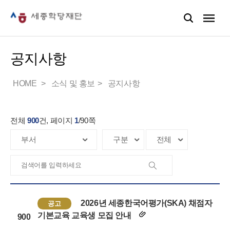
공지사항
HOME
소식 및 홍보
공지사항
전체
900
건, 페이지
1
/
90
쪽
2026년 세종한국어평가(SKA) 채점자
공고
기본교육 교육생 모집 안내
900