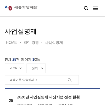
사업실명제
HOME
열린 경영
사업실명제
전체
25
건, 페이지
1
/
3
쪽
2026년 사업실명제 대상사업 선정 현황
25