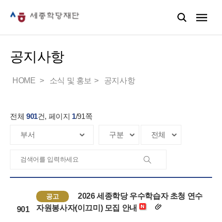
공지사항
HOME
소식 및 홍보
공지사항
전체
901
건, 페이지
1
/
91
쪽
2026 세종학당 우수학습자 초청 연수
공고
자원봉사자(이끄미) 모집 안내
901