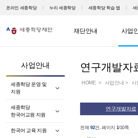
온라인 세종학당
누리 세종학당
세종학당 학습 앱
세
재단안내
사업
사업안내
연구개발자
HOME
사업안내
사
세종학당 운영 및
지원
세계 곳곳 세종학당
세종학당
연구개발자료
세종학당 신규 지정
한국어교원 지원
세종학당 운영 지원
세종학당
전체
92
건, 페이지
1
/
10
쪽
한국어 교육 지원
한국어교원의 직무와