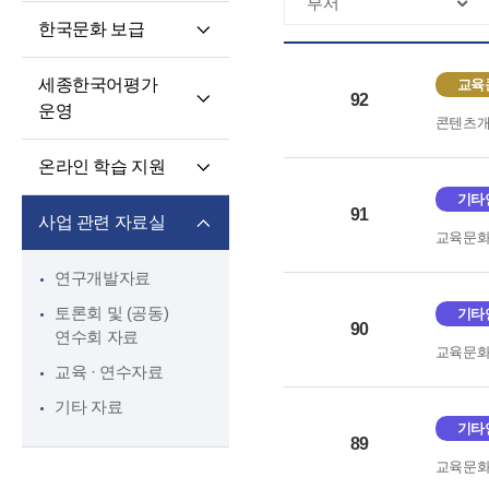
핵심 역량
교육과정 개발·운영
한국문화 보급
교원 전문성 강화
한국어·한국문화
세종학당 한국어
교육자료
파견교원 지원
세종한국어평가
교육
말하기 쓰기 대회
92
운영
콘텐츠
세종학당 우수학습자
세종한국어평가(SKA)
국내 초청 연수
온라인 학습 지원
단계적 적응형
세종문화아카데미
기타
온라인 학습 플랫폼
세종한국어평가(iSKA)
91
세종학당 문화인턴
사업 관련 자료실
교육문
모바일 학습 앱
파견
연구개발자료
토론회 및 (공동)
기타
90
연수회 자료
교육문
교육 · 연수자료
기타 자료
기타
89
교육문