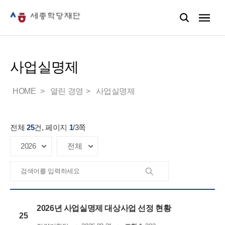
사업실명제
HOME
열린 경영
사업실명제
전체
25
건, 페이지
1
/
3
쪽
2026년 사업실명제 대상사업 선정 현황
25