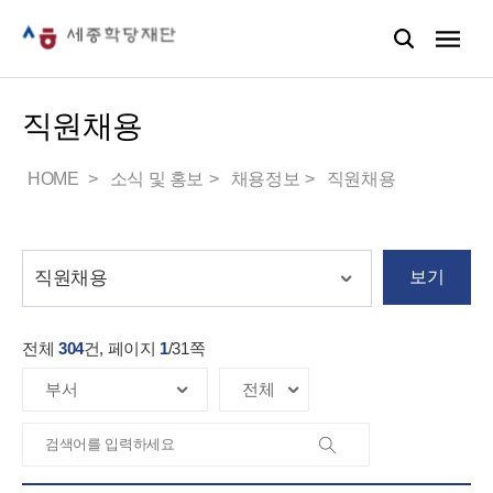
직원채용
HOME
소식 및 홍보
채용정보
직원채용
보기
전체
304
건, 페이지
1
/
31
쪽