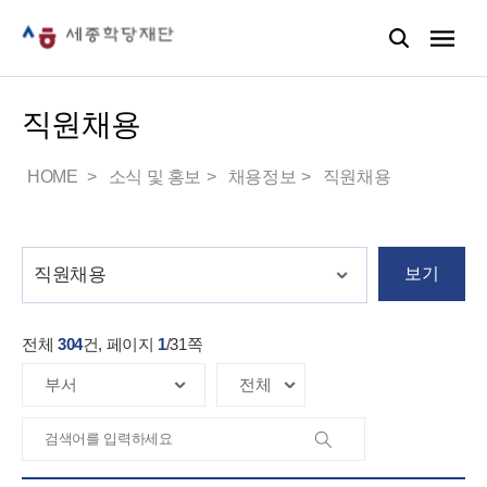
직원채용
HOME
소식 및 홍보
채용정보
직원채용
보기
전체
304
건, 페이지
1
/
31
쪽