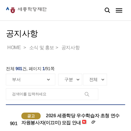
공지사항
HOME
소식 및 홍보
공지사항
전체
901
건, 페이지
1
/
91
쪽
2026 세종학당 우수학습자 초청 연수
공고
자원봉사자(이끄미) 모집 안내
901