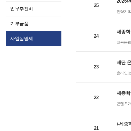
2026
경영공시
대상정보
25
인권경영
업무추진비
전략기
예산 및 운영계획
정보공개청구 및
윤리인권경영 활동
처리절차
징계처분 결과
기부금품
청렴포털부패신고
정보공개방법
세종학
소송 및 소송대리인
익명부패신고
24
사업실명제
현황
불복구제절차
(레드휘슬)
교육문
고문변호사 및
정보공개수수료
청렴포털공익신고
법률자문
비공개세부기준
갑질피해신고
재단 
기타 공시 사항
23
공공데이터 개방
통합공시(ALIO)
온라인
세종학
22
콘텐츠
i-세
21