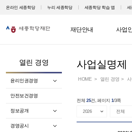
온라인 세종학당
누리 세종학당
세종학당 학습 앱
세
재단안내
사업
열린 경영
사업실명제
HOME
열린 경영
사
윤리인권경영
윤리헌장
안전보건경영
전체
25
건, 페이지
1
/
3
쪽
임직원 행동강령
고객서비스 헌장
정보공개
윤리 자가 진단
정보공개제도소개
경영공시
재단 청렴 실천 결의문
정보공개 청구권자 및