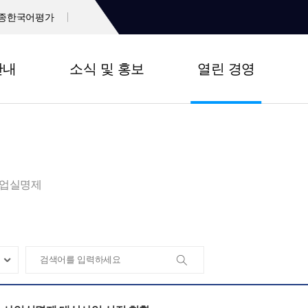
종한국어평가
안내
소식 및 홍보
열린 경영
업실명제