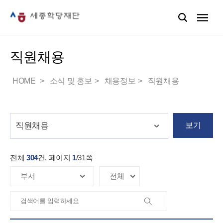
직원채용
HOME
소식 및 홍보
채용정보
직원채용
보기
전체
304
건, 페이지
1
/
31
쪽