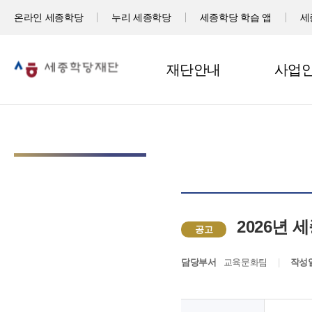
온라인 세종학당
누리 세종학당
세종학당 학습 앱
세
재단안내
사업
2026년
공고
담당부서
교육문화팀
작성