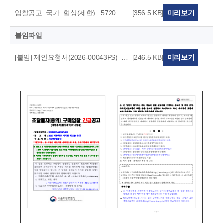
입찰공고_국가_협상(제한)_ 5720_직생(국제행사)_공동허용_수평.pdf
[356.5 KB]
미리보기
붙임파일
[붙임] 제안요청서(2026-00043PS)_최종.hwp
[246.5 KB]
미리보기