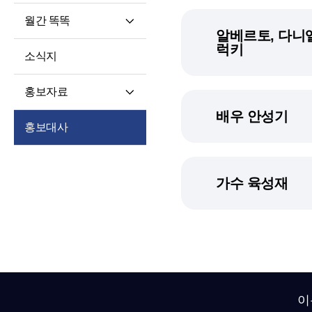
월간 똑똑
알베르토, 다니엘
월간 똑똑
럭키
소식지
기사 전문
홍보자료
배우 안성기
재단 안내지
홍보대사
홍보영상
학습자 사례집
가수 육성재
이