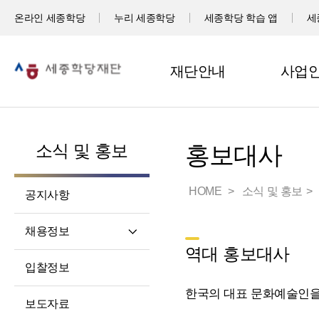
온라인 세종학당
누리 세종학당
세종학당 학습 앱
세
재단안내
사업
소식 및 홍보
홍보대사
HOME
소식 및 홍보
공지사항
채용정보
역대 홍보대사
직원채용
입찰정보
파견교원채용
한국의 대표 문화예술인을
보도자료