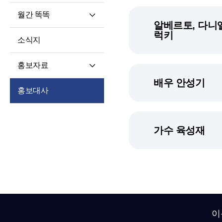
월간 똑똑
알베르토, 다니엘
월간 똑똑
럭키
소식지
기사 전문
홍보자료
배우 안성기
재단 안내지
홍보대사
홍보영상
학습자 사례집
가수 육성재
이