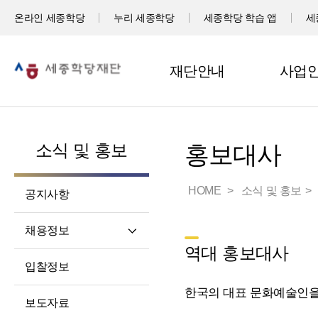
온라인 세종학당
누리 세종학당
세종학당 학습 앱
세
재단안내
사업
소식 및 홍보
홍보대사
HOME
소식 및 홍보
공지사항
채용정보
역대 홍보대사
직원채용
입찰정보
파견교원채용
한국의 대표 문화예술인을
보도자료