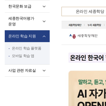
핵심 역량
교육과정 개발·운영
한국문화 보급
교원 전문성 강화
한국어·한국문화
온라인 세종학당
세종학당 한국어
교육자료
파견교원 지원
세종한국어평가
말하기 쓰기 대회
운영
세종학당 우수학습자
세종한국어평가(SKA)
국내 초청 연수
온라인 학습 지원
단계적 적응형
세종문화아카데미
세종한국어평가(iSKA)
세종학당 문화인턴
온라인 학습 플랫폼
파견
모바일 학습 앱
사업 관련 자료실
연구개발자료
토론회 및 (공동)
연수회 자료
교육 · 연수자료