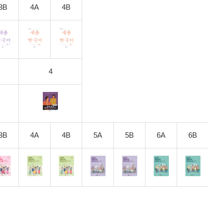
3B
4A
4B
4
3B
4A
4B
5A
5B
6A
6B