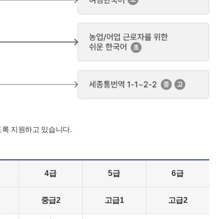
도록 지원하고 있습니다.
4급
5급
6급
중급2
고급1
고급2