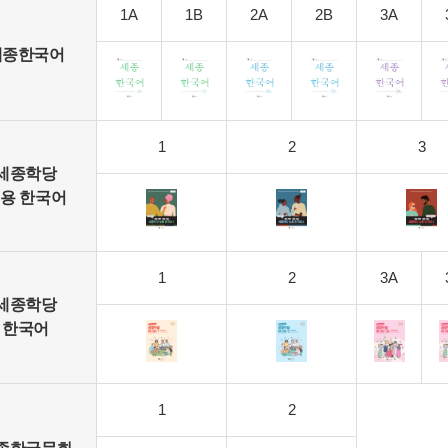
1A
1B
2A
2B
3A
세종한국어
1
2
3
세종학당
용 한국어
1
2
3A
세종학당
한국어
1
2