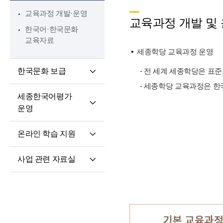
핵심 역량
교육과정 개발·운영
교원 전문성 강화
교육과정 개발 및
한국어·한국문화
파견교원 지원
교육자료
세종학당 교육과정 운영
한국문화 보급
- 전 세계 세종학당은 표
- 세종학당 교육과정은 한
세종학당 한국어
세종한국어평가
말하기 쓰기 대회
운영
세종학당 우수학습자
세종한국어평가(SKA)
국내 초청 연수
온라인 학습 지원
단계적 적응형
세종문화아카데미
온라인 학습 플랫폼
세종한국어평가(iSKA)
세종학당 문화인턴
사업 관련 자료실
모바일 학습 앱
파견
연구개발자료
토론회 및 (공동)
연수회 자료
교육 · 연수자료