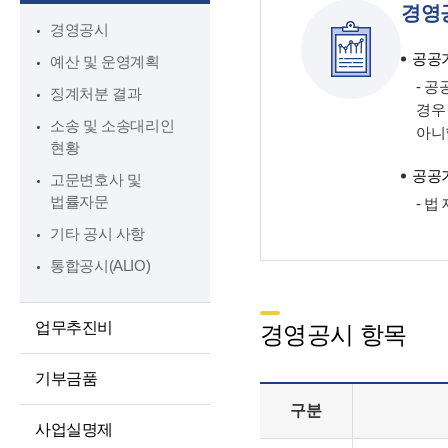
경영
대상정보
인권경영
경영공시
정보공개청구 및
윤리인권경영 활동
공공기
예산 및 운영계획
처리절차
청렴포털부패신고
- 
징계처분 결과
정보공개방법
경우
익명부패신고
소송 및 소송대리인
아니
불복구제절차
(레드휘슬)
현황
정보공개수수료
청렴포털공익신고
공공기
고문변호사 및
비공개세부기준
법률자문
갑질피해신고
- 
공공데이터 개방
기타 공시 사항
통합공시(ALIO)
업무추진비
경영공시 항목
기부금품
구분
사업실명제