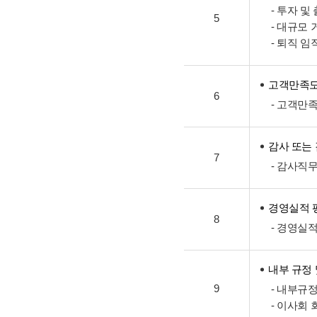
- 투자 및
5
- 대규모
- 퇴직 
고객만족도
6
- 고객만
감사 또는
7
- 감사직
경영실적 
8
- 경영실
내부 규정
9
- 내부규
- 이사회