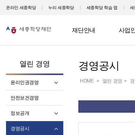
온라인 세종학당
누리 세종학당
세종학당 학습 앱
세
재단안내
사업
열린 경영
경영공시
HOME
열린 경영
경
윤리인권경영
윤리헌장
안전보건경영
임직원 행동강령
고객서비스 헌장
정보공개
윤리 자가 진단
정보공개제도소개
경영공시
재단 청렴 실천 결의문
정보공개 청구권자 및