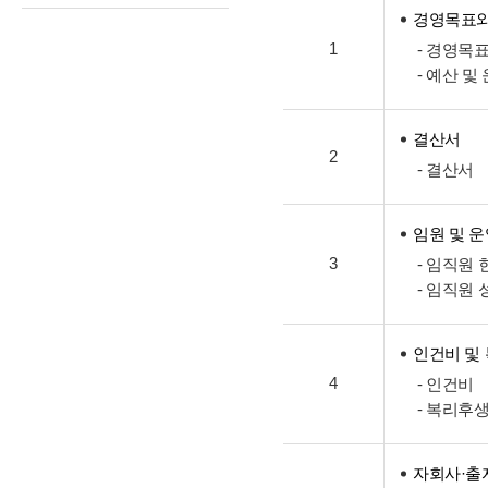
경영목표와
1
- 경영목
- 예산 및
결산서
2
- 결산서
임원 및 
3
- 임직원 
- 임직원 
인건비 및
4
- 인건비
- 복리후
자회사·출