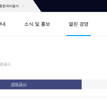
종한국어평가
안내
소식 및 홍보
열린 경영
영공시
경영공시