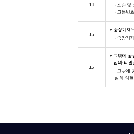
14
- 소송 
- 고문변
중장기재
15
- 중장기
그밖에 공
심의·의결
16
- 그밖에
심의·의결