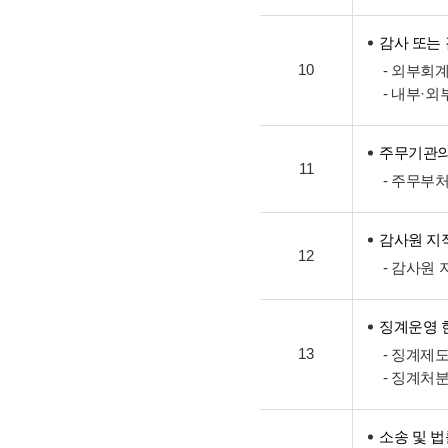
감사 또는
10
- 외부회
- 내부·
주무기관의
11
- 주무부
감사원 지
12
- 감사원
징계운영 
13
- 징계제
- 징계처
소송 및 