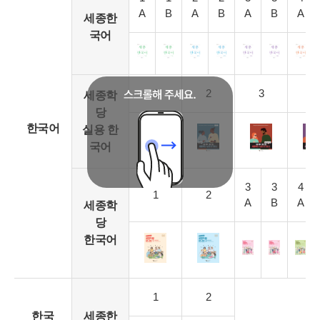
A
B
A
B
A
B
A
세종한
국어
1
2
3
4
세종학
당
한국어
실용 한
국어
3
3
4
1
2
A
B
A
세종학
당
한국어
1
2
한국
세종한