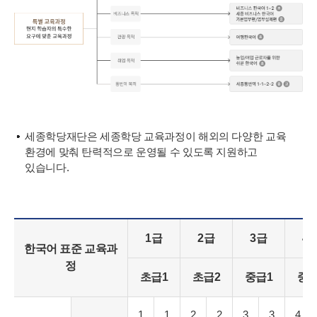
세종학당재단은 세종학당 교육과정이 해외의 다양한 교육
환경에 맞춰 탄력적으로 운영될 수 있도록 지원하고
있습니다.
1급
2급
3급
4
한국어 표준 교육과
정
초급1
초급2
중급1
중급
1
1
2
2
3
3
4