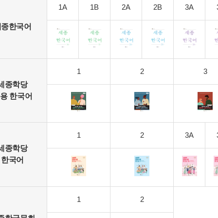
1A
1B
2A
2B
3A
세종한국어
1
2
3
세종학당
용 한국어
1
2
3A
세종학당
한국어
1
2