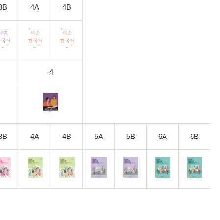
3B
4A
4B
4
3B
4A
4B
5A
5B
6A
6B