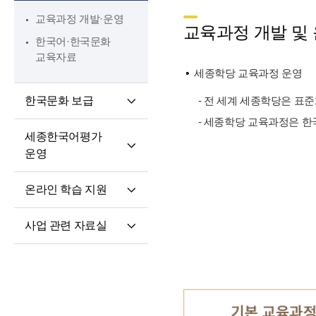
핵심 역량
교육과정 개발·운영
교원 전문성 강화
교육과정 개발 및
한국어·한국문화
파견교원 지원
교육자료
세종학당 교육과정 운영
한국문화 보급
- 전 세계 세종학당은 표
- 세종학당 교육과정은 한
세종학당 한국어
세종한국어평가
말하기 쓰기 대회
운영
세종학당 우수학습자
세종한국어평가(SKA)
국내 초청 연수
온라인 학습 지원
단계적 적응형
세종문화아카데미
온라인 학습 플랫폼
세종한국어평가(iSKA)
세종학당 문화인턴
사업 관련 자료실
모바일 학습 앱
파견
연구개발자료
토론회 및 (공동)
연수회 자료
교육 · 연수자료