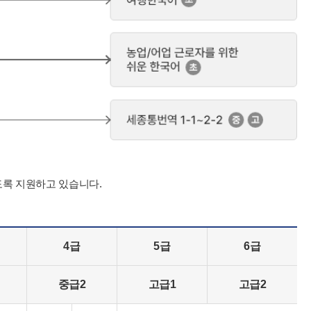
도록 지원하고 있습니다.
4급
5급
6급
중급2
고급1
고급2