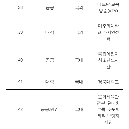
베트남 교육
38
공공
국외
방송(VTV)
미주리대학
39
대학
국외
교 아시안센
터
국립어린이
40
공공
국내
청소년도서
관
41
대학
국내
경북대학교
문화체육관
광부, 현대차
42
공공/민간
국내
그룹, K-모빌
리티 브릿지
재단