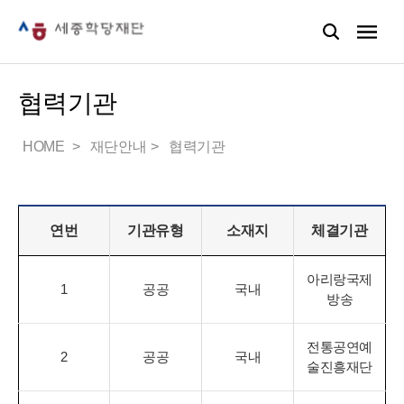
협력기관
HOME
재단안내
협력기관
연번
기관유형
소재지
체결기관
아리랑국제
1
공공
국내
방송
전통공연예
2
공공
국내
술진흥재단