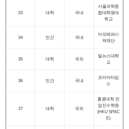
서울과학종
33
대학
국내
합대학원대
학교
아모레퍼시
34
민간
국내
픽재단
빌뉴스대학
35
대학
국외
교
코리아타임
36
민간
국내
스
홍콩대학 전
업진수학원
37
대학
국외
(HKU SPAC
E)