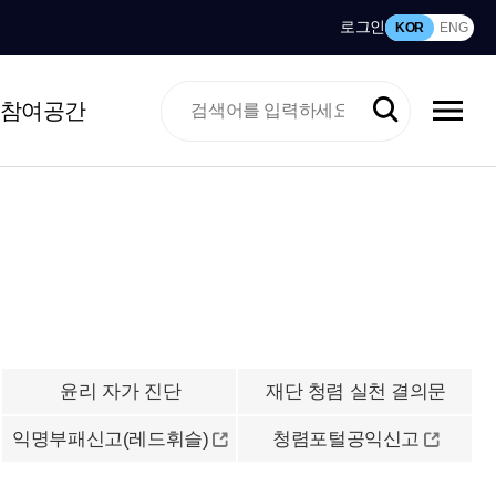
로그인
KOR
ENG
참여공간
윤리 자가 진단
재단 청렴 실천 결의문
익명부패신고(레드휘슬)
청렴포털공익신고