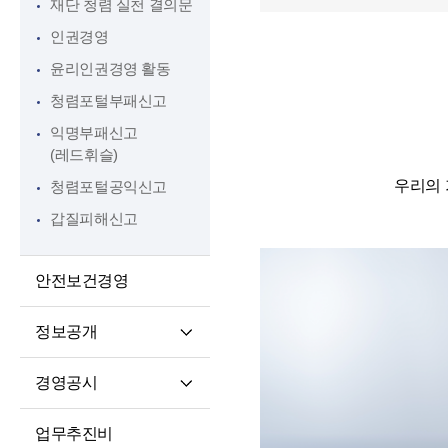
재단 청렴 실천 결의문
인권경영
윤리인권경영 활동
청렴포털부패신고
익명부패신고
(레드휘슬)
우리의 
청렴포털공익신고
갑질피해신고
안전보건경영
정보공개
정보공개제도소개
경영공시
정보공개 청구권자 및
경영공시
대상정보
업무추진비