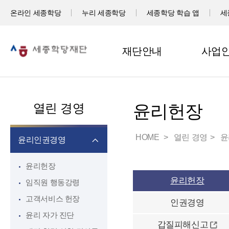
온라인 세종학당
누리 세종학당
세종학당 학습 앱
세
재단안내
사업
열린 경영
윤리헌장
HOME
열린 경영
윤
윤리인권경영
윤리헌장
윤리헌장
임직원 행동강령
고객서비스 헌장
인권경영
윤리 자가 진단
갑질피해신고