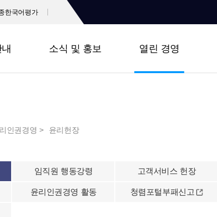
종한국어평가
안내
소식 및 홍보
열린 경영
리인권경영
윤리헌장
임직원 행동강령
고객서비스 헌장
윤리인권경영 활동
청렴포털부패신고