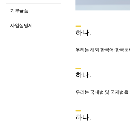
예산 및 운영계획
정보공개청구 및
처리절차
징계처분 결과
기부금품
정보공개방법
소송 및 소송대리인
사업실명제
현황
불복구제절차
하나.
고문변호사 및
정보공개수수료
법률자문
비공개세부기준
우리는 해외 한국어·한국문
기타 공시 사항
공공데이터 개방
통합공시(ALIO)
하나.
우리는 국내법 및 국제법을
하나.