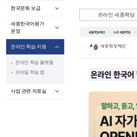
핵심 역량
교육과정 개발·운영
한국문화 보급
교원 전문성 강화
한국어·한국문화
온라인 세종학당
세종학당 한국어
교육자료
파견교원 지원
세종한국어평가
말하기 쓰기 대회
운영
세종학당 우수학습자
세종한국어평가(SKA)
국내 초청 연수
온라인 학습 지원
단계적 적응형
세종문화아카데미
세종한국어평가(iSKA)
세종학당 문화인턴
온라인 학습 플랫폼
파견
모바일 학습 앱
사업 관련 자료실
연구개발자료
토론회 및 (공동)
연수회 자료
교육 · 연수자료