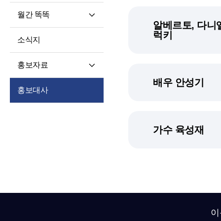
월간 똑똑
알베르토, 다니엘
월간 똑똑
럭키
소식지
기사 전문
홍보자료
배우 안성기
재단 안내지
홍보대사
홍보영상
학습자 사례집
가수 육성재
이