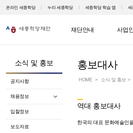
온라인 세종학당
누리 세종학당
세종학당 학습 앱
세
재단안내
사업
소식 및 홍보
홍보대사
HOME
소식 및 홍보
공지사항
채용정보
역대 홍보대사
직원채용
입찰정보
파견교원채용
한국의 대표 문화예술인을
보도자료