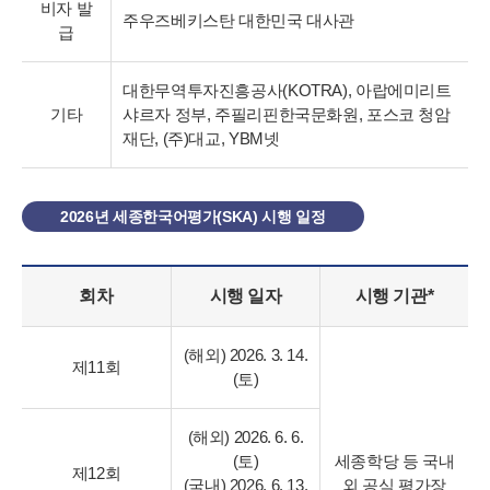
비자 발
주우즈베키스탄 대한민국 대사관
급
대한무역투자진흥공사(KOTRA), 아랍에미리트
기타
샤르자 정부, 주필리핀한국문화원, 포스코 청암
재단, (주)대교, YBM넷
2026년 세종한국어평가(SKA) 시행 일정
회차
시행 일자
시행 기관*
(해외) 2026. 3. 14.
제11회
(토)
(해외) 2026. 6. 6.
(토)
세종학당 등
국내
제12회
(국내) 2026. 6. 13.
외 공식 평가장