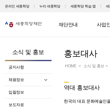
온라인 세종학당
누리 세종학당
세종학당 학습 앱
세
재단안내
사업
소식 및 홍보
홍보대사
HOME
소식 및 홍보
공지사항
채용정보
역대 홍보대사
직원채용
입찰정보
파견교원채용
한국의 대표 문화예술인을
보도자료