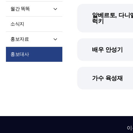
월간 똑똑
알베르토, 다니엘
월간 똑똑
럭키
소식지
기사 전문
홍보자료
배우 안성기
재단 안내지
홍보대사
홍보영상
학습자 사례집
가수 육성재
이