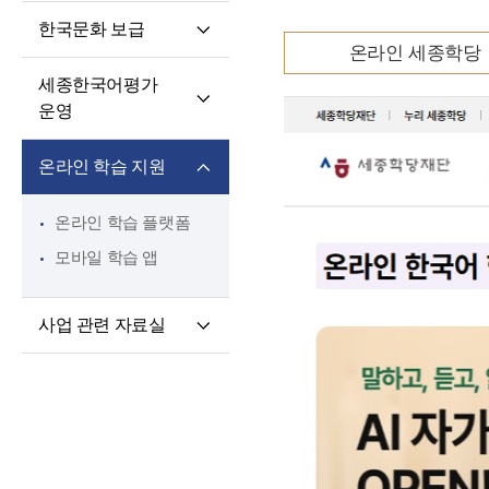
핵심 역량
교육과정 개발·운영
한국문화 보급
교원 전문성 강화
한국어·한국문화
온라인 세종학당
세종학당 한국어
교육자료
파견교원 지원
세종한국어평가
말하기 쓰기 대회
운영
세종학당 우수학습자
세종한국어평가(SKA)
국내 초청 연수
온라인 학습 지원
단계적 적응형
세종문화아카데미
세종한국어평가(iSKA)
세종학당 문화인턴
온라인 학습 플랫폼
파견
모바일 학습 앱
사업 관련 자료실
연구개발자료
토론회 및 (공동)
연수회 자료
교육 · 연수자료