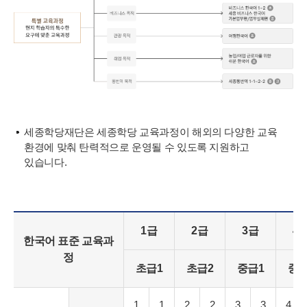
세종학당재단은 세종학당 교육과정이 해외의 다양한 교육
환경에 맞춰 탄력적으로 운영될 수 있도록 지원하고
있습니다.
1급
2급
3급
4
한국어 표준 교육과
정
초급1
초급2
중급1
중급
1
1
2
2
3
3
4