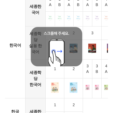
A
B
A
B
A
B
A
세종한
국어
1
2
3
4
세종학
당
한국어
실용 한
국어
3
3
4
1
2
A
B
A
세종학
당
한국어
1
2
한국
세종한