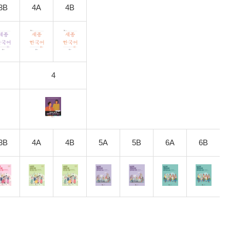
3B
4A
4B
4
3B
4A
4B
5A
5B
6A
6B