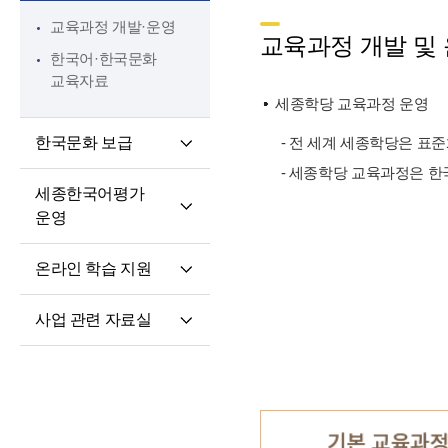
핵심 역량
교육과정 개발·운영
교원 전문성 강화
교육과정 개발 및
한국어·한국문화
파견교원 지원
교육자료
세종학당 교육과정 운영
한국문화 보급
- 전 세계 세종학당은 표
- 세종학당 교육과정은 한
세종학당 한국어
세종한국어평가
말하기 쓰기 대회
운영
세종학당 우수학습자
세종한국어평가(SKA)
국내 초청 연수
온라인 학습 지원
단계적 적응형
세종문화아카데미
온라인 학습 플랫폼
세종한국어평가(iSKA)
세종학당 문화인턴
사업 관련 자료실
모바일 학습 앱
파견
연구개발자료
토론회 및 (공동)
연수회 자료
교육 · 연수자료