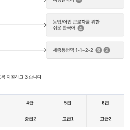
도록 지원하고 있습니다.
4급
5급
6급
중급2
고급1
고급2