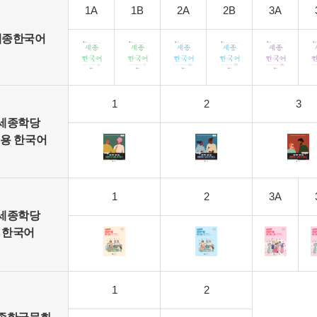
1A
1B
2A
2B
3A
세종한국어
1
2
3
세종학당
용 한국어
1
2
3A
세종학당
한국어
1
2