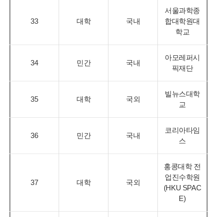
서울과학종
33
대학
국내
합대학원대
학교
아모레퍼시
34
민간
국내
픽재단
빌뉴스대학
35
대학
국외
교
코리아타임
36
민간
국내
스
홍콩대학 전
업진수학원
37
대학
국외
(HKU SPAC
E)