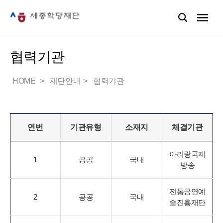
협력기관
HOME
재단안내
협력기관
연번
기관유형
소재지
체결기관
아리랑국제
1
공공
국내
방송
전통공연예
2
공공
국내
술진흥재단