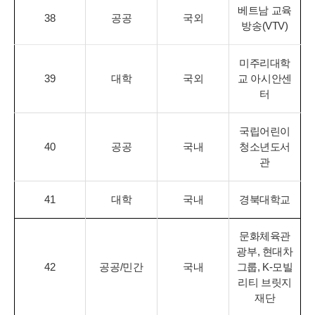
베트남 교육
38
공공
국외
방송(VTV)
미주리대학
39
대학
국외
교 아시안센
터
국립어린이
40
공공
국내
청소년도서
관
41
대학
국내
경북대학교
문화체육관
광부, 현대차
42
공공/민간
국내
그룹, K-모빌
리티 브릿지
재단