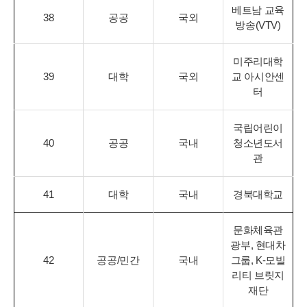
베트남 교육
38
공공
국외
방송(VTV)
미주리대학
39
대학
국외
교 아시안센
터
국립어린이
40
공공
국내
청소년도서
관
41
대학
국내
경북대학교
문화체육관
광부, 현대차
42
공공/민간
국내
그룹, K-모빌
리티 브릿지
재단