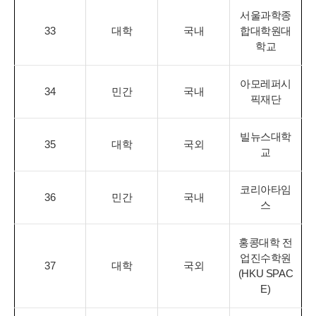
서울과학종
33
대학
국내
합대학원대
학교
아모레퍼시
34
민간
국내
픽재단
빌뉴스대학
35
대학
국외
교
코리아타임
36
민간
국내
스
홍콩대학 전
업진수학원
37
대학
국외
(HKU SPAC
E)