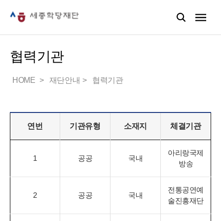
협력기관
HOME
재단안내
협력기관
연번
기관유형
소재지
체결기관
아리랑국제
1
공공
국내
방송
전통공연예
2
공공
국내
술진흥재단