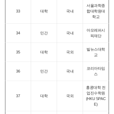
서울과학종
33
대학
국내
합대학원대
학교
아모레퍼시
34
민간
국내
픽재단
빌뉴스대학
35
대학
국외
교
코리아타임
36
민간
국내
스
홍콩대학 전
업진수학원
37
대학
국외
(HKU SPAC
E)