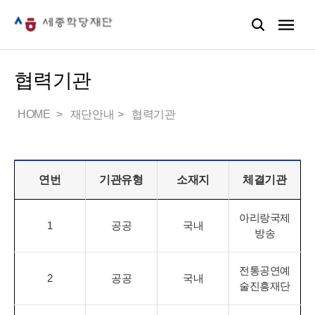
협력기관
HOME
재단안내
협력기관
연번
기관유형
소재지
체결기관
아리랑국제
1
공공
국내
방송
전통공연예
2
공공
국내
술진흥재단