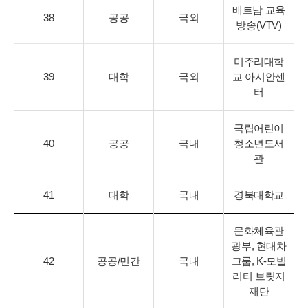
베트남 교육
38
공공
국외
방송(VTV)
미주리대학
39
대학
국외
교 아시안센
터
국립어린이
40
공공
국내
청소년도서
관
41
대학
국내
경북대학교
문화체육관
광부, 현대차
42
공공/민간
국내
그룹, K-모빌
리티 브릿지
재단