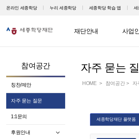
온라인 세종학당
누리 세종학당
세종학당 학습 앱
세
재단안내
사업
참여공간
자주 묻는 
HOME
참여공간
자
칭찬/제안
자주 묻는 질문
1:1문의
세종학당재단 플랫폼
후원안내