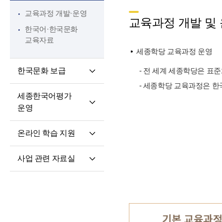
핵심 역량
교육과정 개발·운영
교원 전문성 강화
교육과정 개발 및
한국어·한국문화
파견교원 지원
교육자료
세종학당 교육과정 운영
한국문화 보급
- 전 세계 세종학당은 표
- 세종학당 교육과정은 한
세종학당 한국어
세종한국어평가
말하기 쓰기 대회
운영
세종학당 우수학습자
세종한국어평가(SKA)
국내 초청 연수
온라인 학습 지원
단계적 적응형
세종문화아카데미
온라인 학습 플랫폼
세종한국어평가(iSKA)
세종학당 문화인턴
사업 관련 자료실
모바일 학습 앱
파견
연구개발자료
토론회 및 (공동)
연수회 자료
교육 · 연수자료