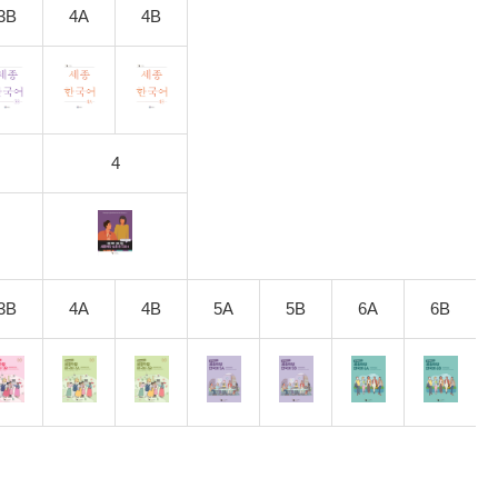
3B
4A
4B
4
3B
4A
4B
5A
5B
6A
6B