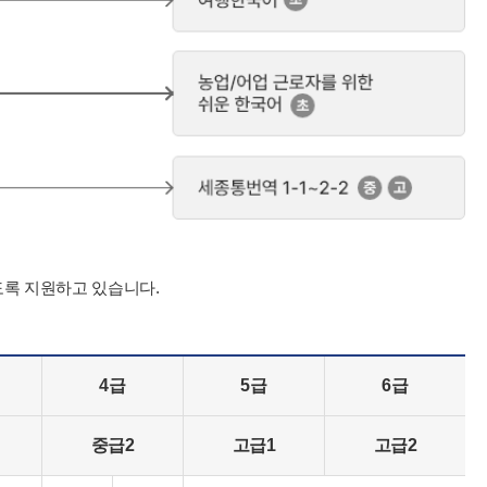
도록 지원하고 있습니다.
4급
5급
6급
중급2
고급1
고급2