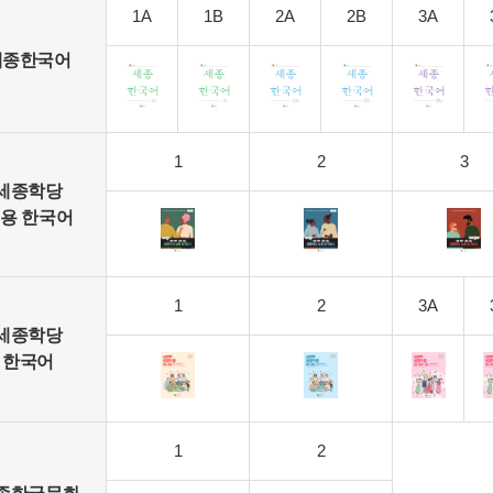
1A
1B
2A
2B
3A
세종한국어
1
2
3
세종학당
용 한국어
1
2
3A
세종학당
한국어
1
2