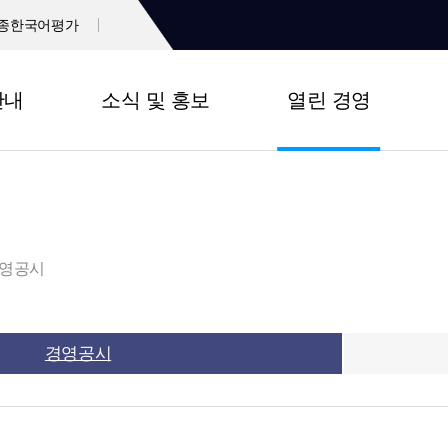
종한국어평가
안내
소식 및 홍보
열린 경영
영공시
경영공시