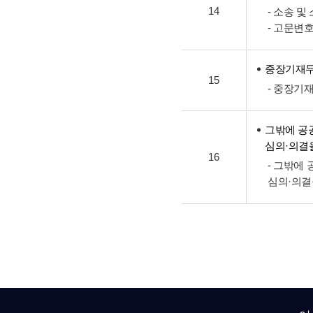
14
- 소송 
- 고문변
중장기재
15
- 중장기
그밖에 공
심의·의결
16
- 그밖에
심의·의결