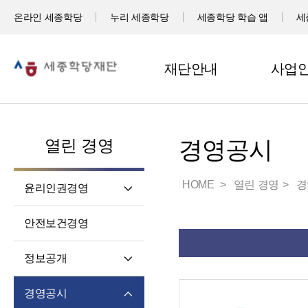
온라인 세종학당
누리 세종학당
세종학당 학습 앱
세
재단안내
사업
열린 경영
경영공시
HOME
열린 경영
경
윤리인권경영
윤리헌장
안전보건경영
임직원 행동강령
고객서비스 헌장
정보공개
윤리 자가 진단
정보공개제도소개
경영공시
재단 청렴 실천 결의문
정보공개 청구권자 및