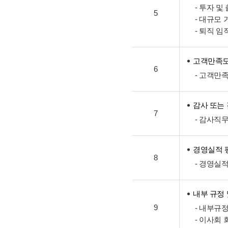
- 투자 및
5
- 대규모
- 퇴직 
고객만족도
6
- 고객만
감사 또는
7
- 감사직
경영실적 
8
- 경영실
내부 규정
9
- 내부규
- 이사회