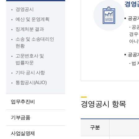
경영
대상정보
인권경영
경영공시
정보공개청구 및
윤리인권경영 활동
공공기
예산 및 운영계획
처리절차
청렴포털부패신고
- 
징계처분 결과
정보공개방법
경우
익명부패신고
소송 및 소송대리인
아니
불복구제절차
(레드휘슬)
현황
정보공개수수료
청렴포털공익신고
공공기
고문변호사 및
비공개세부기준
법률자문
갑질피해신고
- 
공공데이터 개방
기타 공시 사항
통합공시(ALIO)
업무추진비
경영공시 항목
기부금품
구분
사업실명제