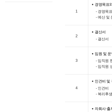
경영목표와
1
- 경영목
- 예산 및
결산서
2
- 결산서
임원 및 
3
- 임직원 
- 임직원 
인건비 및
4
- 인건비
- 복리후
자회사·출