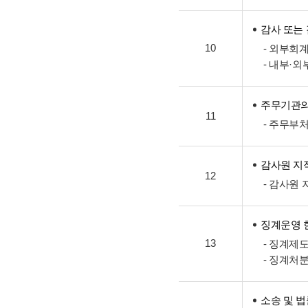
감사 또는
10
- 외부회
- 내부·
주무기관의
11
- 주무부
감사원 지
12
- 감사원
징계운영 
13
- 징계제
- 징계처
소송 및 