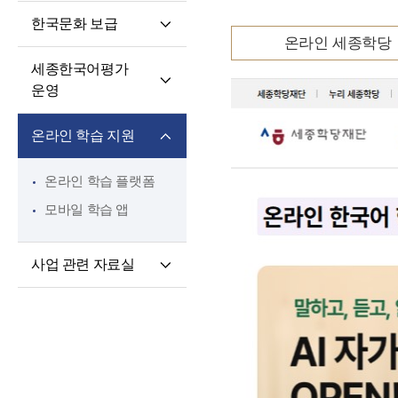
핵심 역량
교육과정 개발·운영
한국문화 보급
교원 전문성 강화
한국어·한국문화
온라인 세종학당
세종학당 한국어
교육자료
파견교원 지원
세종한국어평가
말하기 쓰기 대회
운영
세종학당 우수학습자
세종한국어평가(SKA)
국내 초청 연수
온라인 학습 지원
단계적 적응형
세종문화아카데미
세종한국어평가(iSKA)
세종학당 문화인턴
온라인 학습 플랫폼
파견
모바일 학습 앱
사업 관련 자료실
연구개발자료
토론회 및 (공동)
연수회 자료
교육 · 연수자료