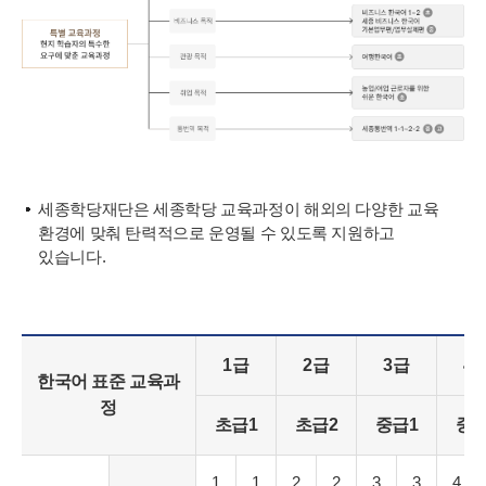
세종학당재단은 세종학당 교육과정이 해외의 다양한 교육
환경에 맞춰 탄력적으로 운영될 수 있도록 지원하고
있습니다.
1급
2급
3급
4
한국어 표준 교육과
정
초급1
초급2
중급1
중급
1
1
2
2
3
3
4