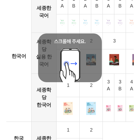
A
B
A
B
A
B
A
세종한
국어
1
2
3
4
세종학
당
한국어
실용 한
국어
3
3
4
1
2
A
B
A
세종학
당
한국어
1
2
한국
세종한